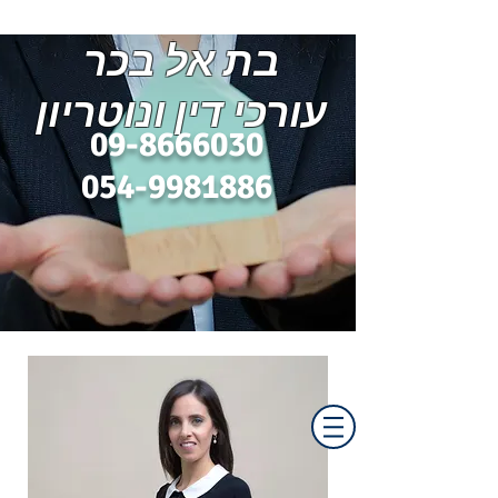
בת אל בכר
עורכי
דין ונוטריון
​09-8666030
054-9981886